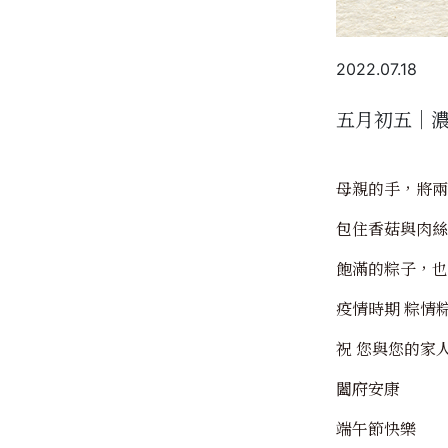
2022.07.18
五月初五｜
母親的手，將兩
包住香菇與肉絲
飽滿的粽子，也
疫情時期 粽情
祝 您與您的家
闔府安康
端午節快樂