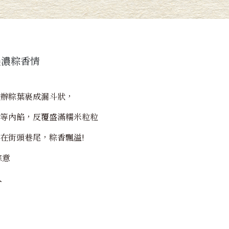
濃濃粽香情
辦粽葉裹成漏斗狀，
等內餡，反覆盛滿糯米粒粒
在街頭巷尾，粽香飄溢!
粽意
人